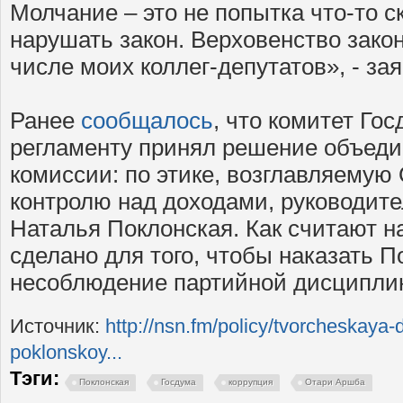
Молчание – это не попытка что-то с
нарушать закон. Верховенство закон
числе моих коллег-депутатов», - за
Ранее
сообщалось
, что комитет Го
регламенту принял решение объед
комиссии: по этике, возглавляемую
контролю над доходами, руководите
Наталья Поклонская. Как считают н
сделано для того, чтобы наказать П
несоблюдение партийной дисципли
Источник:
http://nsn.fm/policy/tvorcheskaya-
poklonskoy...
Тэги:
Поклонская
Госдума
коррупция
Отари Аршба