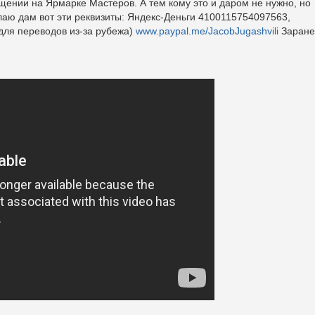
щении на Ярмарке Мастеров. А тем кому это и даром не нужно, но
елаю дам вот эти реквизиты: Яндекс-Деньги 4100115754097563,
ля переводов из-за рубежа)
www.paypal.me/JacobJugashvili
Заране