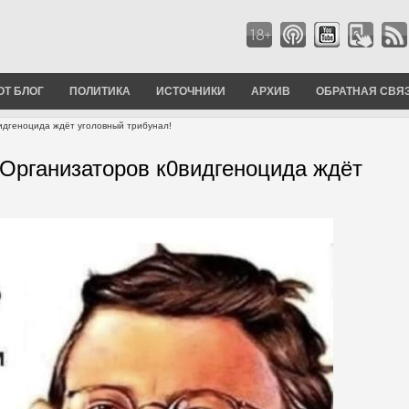
ОТ БЛОГ
ПОЛИТИКА
ИСТОЧНИКИ
АРХИВ
ОБРАТНАЯ СВЯ
геноцида ждёт уголовный трибунал!
ганизаторов к0видгеноцида ждёт