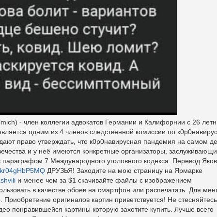
lmich) - член коллегии адвокатов Германии и Калифорнии с 26 лет
является одним из 4 членов следственной комиссии по к0р0навирус
дают право утверждать, что к0р0навирусная пандемия на самом д
вечества и у неё имеются конкретные организаторы, заслуживающ
 с параграфом 7 Международного уголовного кодекса. Перевод Яко
be/kr04gHbP5MQ
ДРУЗЬЯ! Заходите на мою страницу на Ярмарке
shvili
и менее чем за $1 cкачивайте файлы с изображением
ользовать в качестве обоев на смартфон или распечатать. Для меня
р. Приобретение оригиналов картин приветствуется! Не стесняйтесь
ео понравившейся картины которую захотите купить. Лучше всего