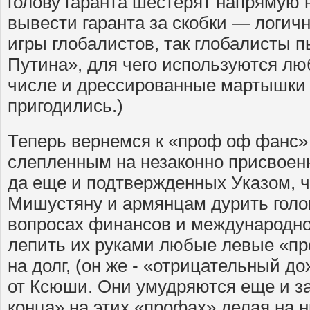
голову гаранта шестерят напрямую 
вывести гаранта за скобки — логич
игры глобалистов, так глобалисты 
Путина», для чего используются лю
числе и дрессированные мартышки
пригодились.)
Теперь вернемся к «проф оф фанс»
слепленным на незаконно присвоенн
да еще и подтвержденных Указом, ч
Мишустяну и армянцам дурить голо
вопросах финансов и международно
лепить их руками любые левые «пр
на долг, (он же - «отрицательный д
от Ксюши. Они умудряются еще и з
конца» на этих «профах» делая на 