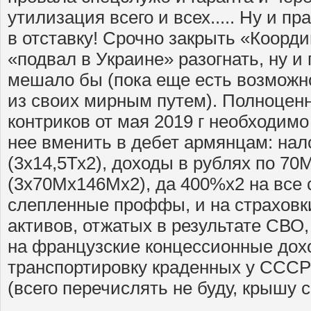
утилизация всего и всех..... Ну и 
в отставку! Срочно закрыть «Коорд
«подвал в Украине» разогнать, ну и
мешало бы (пока еще есть возможно
из своих мирным путем). Полноцен
контриков от мая 2019 г необходимо
нее вменить в дебет армянцам: нало
(3х14,5Тх2), доходы в рублях по 70
(3х70Мх146Мх2), да 400%х2 на все 
слепленные проффы, и на страховки
активов, отжатых в результате СВО,
на французские концессионные дохо
транспортировку краденных у СССР 
(всего перечислять не буду, крышу 