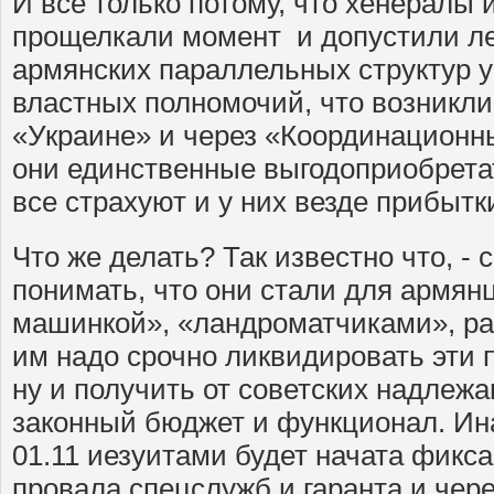
И все только потому, что хенералы
прощелкали момент и допустили л
армянских параллельных структур у
властных полномочий, что возникли
«Украине» и через «Координационны
они единственные выгодоприобрета
все страхуют и у них везде прибытк
Что же делать? Так известно что, -
понимать, что они стали для армя
машинкой», «ландроматчиками», р
им надо срочно ликвидировать эти 
ну и получить от советских надлеж
законный бюджет и функционал. Ина
01.11 иезуитами будет начата фикса
провала спецслужб и гаранта и чер