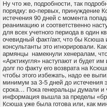
Ну что же, подробности, так подроб
порядку: во-первых, принуждение К
истечения 90 дней с момента попад
реанимацию и соответственно наст
для всех учетного периода в один к
очевидный факт/акт, что бы Ксюша 
консультанты это игнорировали. Как
армянцы намекнули хенералам, что
«Арктикугля» наступают и будет им 
долг по факту его возврата на Ксюш
чтобы этого избежать, надо ее вып
минимум за 3-5 дней до истечения э
срока… Пока генеральцы думали и 
информация вышла за пределы «брат
Ксюша уже была готова или, как м