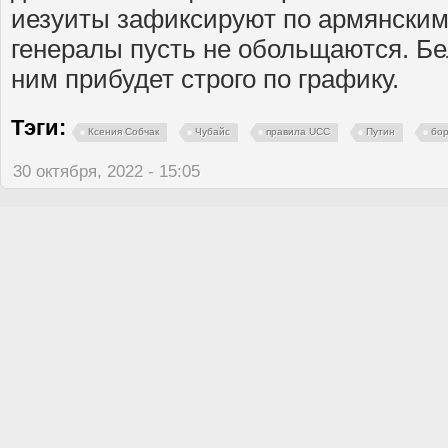
иезуиты зафиксируют по армянским 
генералы пусть не обольщаются. Бе
ним прибудет строго по графику.
Тэги:
Ксения Собчак
Чубайс
правила UCC
Путин
бор
30 октября, 2022 - 15:05