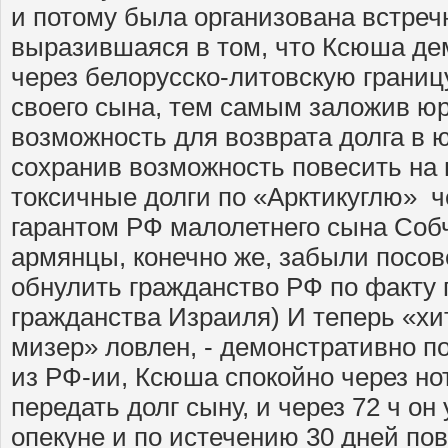
и потому была организована встреч
выразившаяся в том, что Ксюша де
через белорусско-литовскую границ
своего сына, тем самым заложив ю
возможность для возврата долга в
сохранив возможность повесить на 
токсичные долги по «Арктикуглю» 
гарантом РФ малолетнего сына Собч
армянцы, конечно же, забыли посо
обнулить гражданство РФ по факту
гражданства Израиля) И теперь «хи
мизер» ловлен, - демонстративно 
из РФ-ии, Ксюша спокойно через но
передать долг сыну, и через 72 ч он 
опекуне и по истечению 30 дней пов