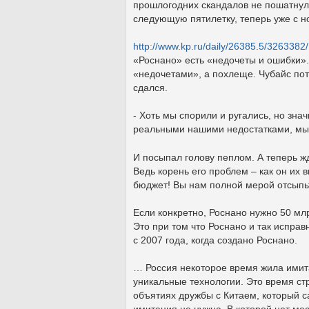
прошлогодних скандалов не пошатнул
следующую пятилетку, теперь уже с н
http://www.kp.ru/daily/26385.5/3263382/
«Роснано» есть «недочеты и ошибки».
«недочетами», а похлеще. Чубайс пот
сдался.
- Хоть мы спорили и ругались, но знач
реальными нашими недостатками, мы и
И посыпал голову пеплом. А теперь жд
Ведь корень его проблем – как он их 
бюджет! Вы нам полной мерой отсыпьт
Если конкретно, Роснано нужно 50 млр
Это при том что Роснано и так исправ
с 2007 года, когда создано Роснано.
… Россия некоторое время жила имит
уникальные технологии. Это время стр
объятиях дружбы с Китаем, который са
имитация не нужна. В которой нет ме