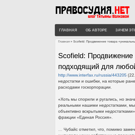
ГЛАВНАЯ
ОБ АВТОРЕ
ЗАЧЕМ ЭТ
Главная
» Scofield: Продвижение товара «уникальн
Вы здесь
Scofield: Продвижение
подходящий для любо
http://www.interfax.ru/russia/443205
(22
недостатки и ошибки, на которые ране
расходами госкорпорации.
«Хоть мы спорили и ругались, но знач
реальными нашими недостатками, мы и
объективно вскрытыми недостатками»,
фракции «Единая Россия».
… Чубайс отметил, что, помимо заме