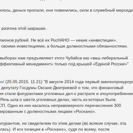
чилось, деньги пропали, они повинились, сели в служебный мерседе
и разгона этой шарашки.
ллионов рублей. Не всё их РосНАНО — некие «инвестиции».
 своими инвестициями, а больше должностными обязанностями.
 выборах нам предъявляют этого Чубайса как «ваш либеральный
 «эффективный менеджмент» только под крышей «Единой России»"
no/
(25.05.2015, 11.21) "В августе 2014 года первый замгенпрокурор
 депутату Госдумы Оксане Дмитриевой о том, что финансовый
я стали фигурантами уголовных дел о растрате и злоупотреблени
ечь шла о шести уголовных делах, часть из которых была
СП. Одно из них касалось неправомерного перечисления 300
ированным с должностными лицами «Роснано».
гурантом, ни свидетелем по этим делам (во всяком случае, эта
сь). И его позиции в «Роснано», судя по всему, после