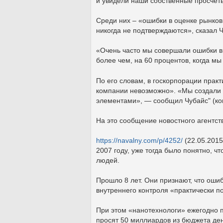
и увидели наши собственные просчеты
Среди них – «ошибки в оценке рынков
никогда не подтверждаются», сказал Ч
«Очень часто мы совершали ошибки в
более чем, на 60 процентов, когда м
По его словам, в госкорпорации практ
компании невозможно». «Мы создали е
элементами», — сообщил Чубайс" (ко
На это сообщение новостного агентст
https://navalny.com/p/4252/
(22.05.2015
2007 году, уже тогда было понятно, ч
людей.
Прошло 8 лет. Они признают, что ошиб
внутреннего контроля «практически п
При этом «нанотехнологи» ежегодно п
просят 50 миллиардов из бюджета де