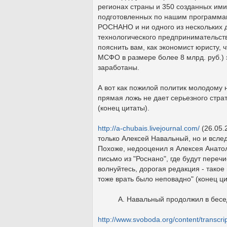
регионах страны и 350 созданных ими
подготовленных по нашим программам,
РОСНАНО и ни одного из нескольких 
технологического предпринимательств
пояснить вам, как экономист юристу, 
МСФО в размере более 8 млрд. руб.) э
заработаны.
А вот как пожилой политик молодому 
прямая ложь не дает серьезного страте
(конец цитаты).
http://a-chubais.livejournal.com/
(26.05.
только Алексей Навальный, но и вслед
Похоже, недооценил я Алексея Анатол
письмо из "Роснано", где будут переч
волнуйтесь, дорогая редакция - такое 
тоже врать было неповадно" (конец ци
А. Навальный продолжил в бесе
http://www.svoboda.org/content/transcr