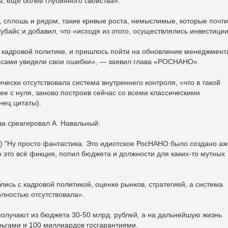
, еще более глубинного свойства».
, сплошь и рядом, такие кривые роста, немыслимые, которые почти
убайс и добавил, что «исходя из этого, осуществлялись инвестиции
 кадровой политике, и пришлось пойти на обновление менеджмент
ы сами увидели свои ошибки», — заявил глава «РОСНАНО».
ически отсутствовала система внутреннего контроля, «что в такой
е с нуля, заново построив сейчас со всеми классическими
нец цитаты).
ва среагировал А. Навальный:
) "Ну просто фантастика. Это идиотское РосНАНО было создано аж
то это всё фикция, попил бюджета и должности для каких-то мутных
лись с кадровой политикой, оценке рынков, стратегией, а система
олностью отсутствовала».
олучают из бюджета 30-50 млрд. рублей, а на дальнейшую жизнь
ньгами и 100 миллиардов госгарантиями.