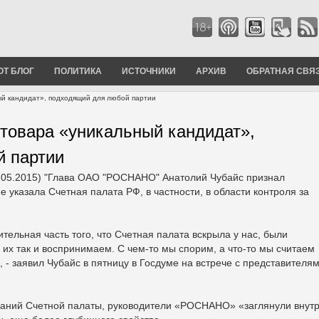
ОТ БЛОГ
ПОЛИТИКА
ИСТОЧНИКИ
АРХИВ
ОБРАТНАЯ СВЯ
ый кандидат», подходящий для любой партии
 товара «уникальный кандидат»,
й партии
.05.2015) "Глава ОАО "РОСНАНО" Анатолий Чубайс признал
е указала Счетная палата РФ, в частности, в области контроля за
ительная часть того, что Счетная палата вскрыла у нас, были
х так и воспринимаем. С чем-то мы спорим, а что-то мы считаем
 - заявил Чубайс в пятницу в Госдуме на встрече с представителя
чаний Счетной палаты, руководители «РОСНАНО» «заглянули внут