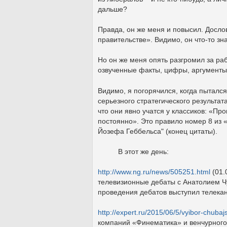
дальше?
Правда, он же меня и повысил. Досло
правительстве». Видимо, он что-то зна
Но он же меня опять разгромил за рабо
озвученные факты, цифры, аргументы –
Видимо, я погорячился, когда пытался
серьезного стратегического результат
что они явно учатся у классиков: «П
постоянно». Это правило номер 8 из 
Йозефа Геббельса" (конец цитаты).
В этот же день:
http://www.ng.ru/news/505251.html
(01.
телевизионные дебаты с Анатолием Чу
проведения дебатов выступил телекан
http://expert.ru/2015/06/5/vyibor-chubaj
компаний «Финематика» и венчурного 