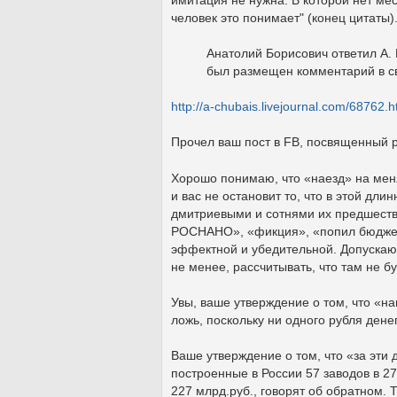
человек это понимает" (конец цитаты)
Анатолий Борисович ответил А. 
был размещен комментарий в св
http://a-chubais.livejournal.com/68762.h
Прочел ваш пост в FB, посвященный
Хорошо понимаю, что «наезд» на меня
и вас не остановит то, что в этой дл
дмитриевыми и сотнями их предшеств
РОСНАНО», «фикция», «попил бюджета
эффектной и убедительной. Допускаю,
не менее, рассчитывать, что там не б
Увы, ваше утверждение о том, что «на
ложь, поскольку ни одного рубля ден
Ваше утверждение о том, что «за эти д
построенные в России 57 заводов в 2
227 млрд.руб., говорят об обратном. 