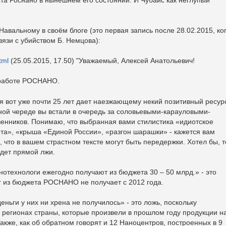
.
Навальному в своём блоге (это первая запись после 28.02.2015, ко
язи с убийством Б. Немцова):
tml
(25.05.2015, 17.50) "Уважаемый, Алексей Анатольевич!
 работе РОСНАНО.
 вот уже почти 25 лет дает наезжающему некий позитивный ресур
инной череде вы встали в очередь за соловьевыми-карауловыми-
енников. Понимаю, что выбранная вами стилистика «идиотское
», «крыша «Единой России», «разгон шарашки» - кажется вам
 что в вашем страстном тексте могут быть передержки. Хотел бы, 
удет прямой лжи.
нотехнологи ежегодно получают из бюджета 30 – 50 млрд.» - это
ег из бюджета РОСНАНО не получает с 2012 года.
еньги у них ни хрена не получилось» - это ложь, поскольку
7 регионах страны, которые произвели в прошлом году продукции н
Также, как об обратном говорят и 12 Наноцентров, построенных в 9