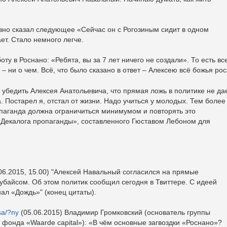
вно сказал следующее «Сейчас он с Рогозиным сидит в одном
ет. Стало немного легче.
ту в Роснано: «Ребята, вы за 7 лет ничего не создали». То есть вс
 ни о чем. Всё, что было сказано в ответ – Алексею всё божья рос
 убедить Алексея Анатольевича, что прямая ложь в политике не да
а. Постарел я, отстал от жизни. Надо учиться у молодых. Тем более
ропаганда должна ограничиться минимумом и повторять это
«Декалога пропаганды», составленного Гюставом Лебоном для
06.2015, 15.00) "Алексей Навальный согласился на прямые
байсом. Об этом политик сообщил сегодня в Твиттере. С идеей
ал «Дождь»" (конец цитаты).
sa/?ny
(05.06.2015) Владимир Громковский (основатель группы
фонда «Waarde capital»): «В чём основные загвоздки «Роснано»?