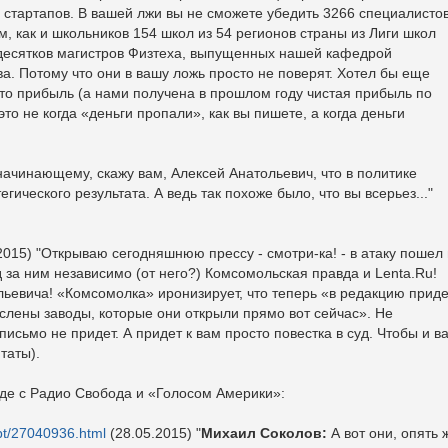
 стартапов. В вашей лжи вы не сможете убедить 3266 специалистов
 как и школьников 154 школ из 54 регионов страны из Лиги школ
десятков магистров Физтеха, выпущенных нашей кафедрой
а. Потому что они в вашу ложь просто не поверят. Хотел бы еще
что прибыль (а нами получена в прошлом году чистая прибыль по
то не когда «деньги пропали», как вы пишете, а когда деньги
начинающему, скажу вам, Алексей Анатольевич, что в политике
гического результата. А ведь так похоже было, что вы всерьез..."
2015) "Открываю сегодняшнюю прессу - смотри-ка! - в атаку пошел
 за ним независимо (от него?) Комсомольская правда и Lenta.Ru!
ьевича! «Комсомолка» иронизирует, что теперь «в редакцию приде
ислены заводы, которые они открыли прямо вот сейчас». Не
письмо не придет. А придет к вам просто повестка в суд. Чтобы и в
таты).
де с Радио Свобода и «Голосом Америки»:
ipt/27040936.html
(28.05.2015) "
Михаил Соколов:
А вот они, опять 