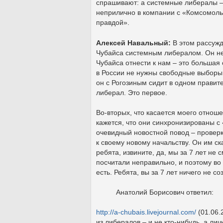
спрашивают: а системные либералы – к
неприлично в компании с «Комсомоль
правдой».
Алексей Навальный:
В этом рассужд
Чубайса системным либералом. Он не
Чубайса отнести к нам – это большая 
в России не нужны свободные выборы,
он с Рогозиным сидит в одном правите
либерал. Это первое.
Во-вторых, что касается моего отноше
кажется, что они синхронизированы с
очевидный новостной повод – провер
к своему новому начальству. Он им ск
ребята, извините, да, мы за 7 лет не 
посчитали неправильно, и поэтому во 
есть. Ребята, вы за 7 лет ничего не соз
Анатолий Борисович ответил:
http://a-chubais.livejournal.com/
(01.06.
из либералов – и не кто-нибудь, а ли