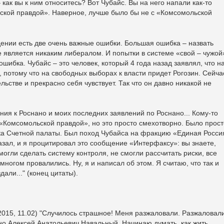
ак вы к ним относитесь? Вот Чубайс. Вы на него напали как-то
ской правдой». Наверное, лучше было бы не с «Комсомольской
ении есть две очень важные ошибки. Большая ошибка – назвать
 является никаким либералом. И попытки в системе «свой – чужой
ошибка. Чубайс – это человек, который 4 года назад заявлял, что н
 потому что на свободных выборах к власти придет Рогозин. Сейча
льстве и прекрасно себя чувствует. Так что он давно никакой не
ния к Роснано и моих последних заявлений по Роснано... Кому-то
 «Комсомольской правдой», но это просто смехотворно. Было прост
ка Счетной палаты. Был поход Чубайса на фракцию «Единая Росси
азал, и я процитировал это сообщение «Интерфаксу»: вы знаете,
смогли сделать систему контроля, не смогли рассчитать риски, все
многом провалились. Ну, я и написал об этом. Я считаю, что так и
дали..." (конец цитаты).
2015, 11.02) "Случилось страшное! Меня разжаловали. Разжаловал
чно Алексей Анатольевич Навальный. Начинаю думать, как жить