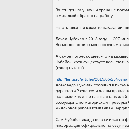
За эти деньги у них ни хрена не полу
с мигалкой обратно на работу.
Ни отставки, ни каких-то наказаний, н
Доход Чубайса в 2013 году — 207 ми
Возможно, стоило меньше заниматься
А самое потрясающее, что на каждых
Чубайс», хотя существует весь этот
(конец цитаты).
http://lenta.ru/articles/2015/05/25/rosna
Александр Буксман сообщил в письме
директор «Роснано» и члены правлени
полномочиями, не называя фамилий. Р
возбуждена по материалам проверки 
миллионов рублей компаниям, аффил
Сам Чубайс никогда не значился ни фи
информация официально не озвучивала