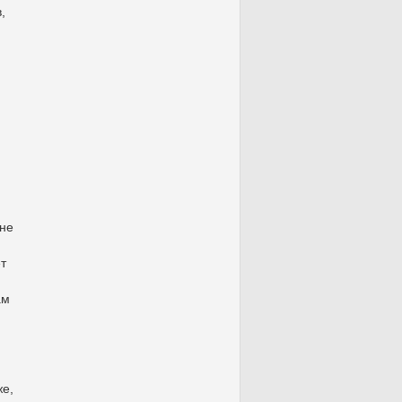
,
 не
т
ам
же,