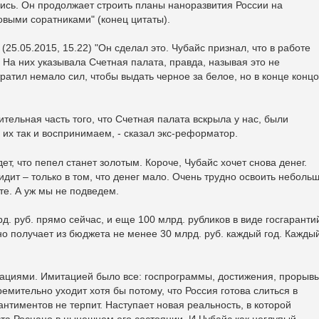
ись. Он продолжает строить планы наноразвития России на
овыми соратниками" (конец цитаты).
(25.05.2015, 15.22) "Он сделал это. Чубайс признал, что в работе
 На них указывала Счетная палата, правда, называя это не
ратил немало сил, чтобы выдать черное за белое, но в конце концо
ительная часть того, что Счетная палата вскрыла у нас, были
х так и воспринимаем, - сказал экс-реформатор.
ет, что пепел станет золотым. Короче, Чубайс хочет снова денег.
видит – только в том, что денег мало. Очень трудно освоить неболь
е. А уж мы не подведем.
д. руб. прямо сейчас, и еще 100 млрд. рубликов в виде госгаранти
но получает из бюджета не менее 30 млрд. руб. каждый год. Каждый
ациями. Имитацией было все: госпрограммы, достижения, прорыв
емительно уходит хотя бы потому, что Россия готова слиться в
нтиментов не терпит. Наступает новая реальность, в которой
ста Роснано в нынешнем его состоянии. И Чубайс как неглупый