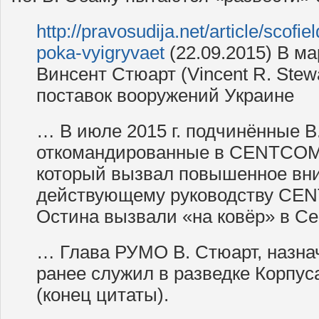
http://pravosudija.net/article/scofi
poka-vyigryvaet
(22.09.2015) В ма
Винсент Стюарт (Vincent R. Stew
поставок вооружений Украине
… В июле 2015 г. подчинённые В
откомандированные в CENTCOM,
который вызвал повышенное вн
действующему руководству CENT
Остина вызвали «на ковёр» в Се
… Глава РУМО В. Стюарт, назнач
ранее служил в разведке Корпус
(конец цитаты).