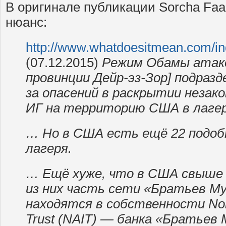
В оригинале публикации Sorcha Faa
нюанс:
http://www.whatdoesitmean.com/i
(07.12.2015)
Режим Обамы атако
провинции Дейр-эз-Зор] подразд
за опасений в раскрытии незако
ИГ на территорию США в лагерь 
… Но в США есть ещё 22 подоб
лагеря.
… Ещё хуже, что в США свыше 
из них часть сети «Братьев Му
находятся в собственности Nort
Trust (NAIT) — банка «Братьев