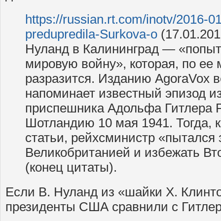
https://russian.rt.com/inotv/2016-
predupredila-Surkova-o
(17.01.20
Нуланд в Калининград — «попыт
мировую войну», которая, по ее 
разразится. Изданию AgoraVox в
напоминает известный эпизод и
приспешника Адольфа Гитлера Р
Шотландию 10 мая 1941. Тогда, 
статьи, рейхсминистр «пытался 
Великобританией и избежать Вт
(конец цитаты).
Если В. Нуланд из «шайки Х. Клинто
президенты США сравнили с Гитле