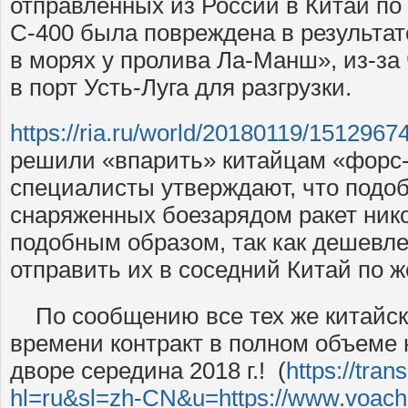
отправленных из России в Китай по
С-400 была повреждена в результат
в морях у пролива Ла-Манш», из-за 
в порт Усть-Луга для разгрузки.
https://ria.ru/world/20180119/1512967
решили «впарить» китайцам «форс-
специалисты утверждают, что подо
снаряженных боезарядом ракет нико
подобным образом, так как дешевле
отправить их в соседний Китай по ж
По сообщению все тех же китайск
времени контракт в полном объеме 
дворе середина 2018 г.! (
https://tran
hl=ru&sl=zh-CN&u=https://www.voach.