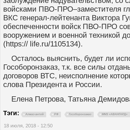
заблуждение надувательством, со 
войсками ПВО-ПРО–заместителя г
ВКС генерал-лейтенанта Виктора Гу
обеспеченности войск ПВО-ПРО с
вооружением и военной техникой до
(https:// life.ru/1105134).
Осталось выяснить, будет ли испо
Гособоронзаказ, т.к. все силы отда
договоров ВТС, неисполнение кото
слова Президента и России.
Елена Петрова, Татьяна Демидов
Тэги:
Алмаз-антей
РФ
Гособоронзаказ
ММ3 «АВАНГАРД»
18 июля, 2018 - 12:50