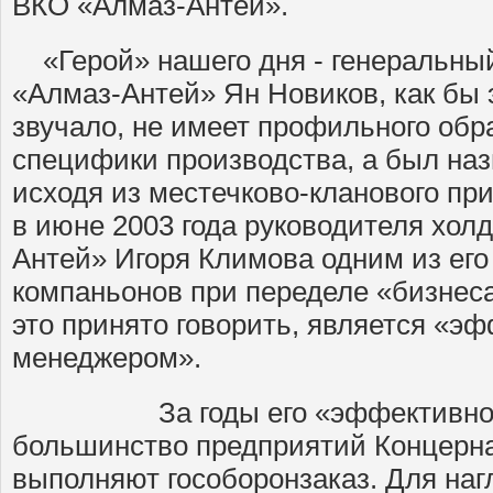
ВКО «Алмаз-Антей».
«Герой» нашего дня - генеральны
«Алмаз-Антей» Ян Новиков, как бы 
звучало, не имеет профильного обра
специфики производства, а был наз
исходя из местечково-кланового пр
в июне 2003 года руководителя хол
Антей» Игоря Климова одним из его
компаньонов при переделе «бизнеса
это принято говорить, является «э
менеджером».
За годы его «эффективного»
большинство предприятий Концерна
выполняют гособоронзаказ. Для на