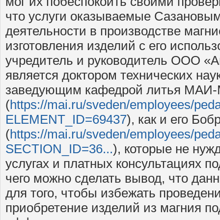
мог их побеспокоить своими прове
что услуги оказываемые Сазановым
деятельности в производстве магни
изготовления изделий с его использ
учредитель и руководитель ООО «А
является доктором технических нау
заведующим кафедрой литья МАИ
(
https://mai.ru/sveden/employees/ped
ELEMENT_ID=69437
), как и его Б
(
https://mai.ru/sveden/employees/ped
SECTION_ID=36...
), которые не ну
услугах и платных консультациях п
чего можно сделать вывод, что дан
для того, чтобы избежать проведени
приобретение изделий из магния п