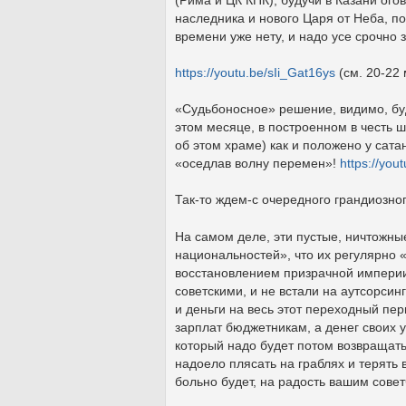
наследника и нового Царя от Неба, п
времени уже нету, и надо усе срочно 
https://youtu.be/sIi_Gat16ys
(см. 20-22 
«Судьбоносное» решение, видимо, бу
этом месяце, в построенном в честь ш
об этом храме) как и положено у сата
«оседлав волну перемен»!
https://you
Так-то ждем-с очередного грандиозно
На самом деле, эти пустые, ничтожны
национальностей», что их регулярно 
восстановлением призрачной империи,
советскими, и не встали на аутсорсин
и деньги на весь этот переходный пе
зарплат бюджетникам, а денег своих у 
который надо будет потом возвращать 
надоело плясать на граблях и терять 
больно будет, на радость вашим совет