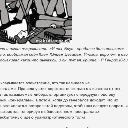
яло и начал выкрикивать: «И ты, Брут, продался большевикам».
но, воображал себя Каем Юлием Цезарем. Иногда, впрочем, в его
оскакивал какой-то рычажок, и он, путая, кричал: «Я Генрих Юли
 складывается впечатление, что так называемые
ералами. Правила у этих «пряток» несколько отличаются от тех,
ла так называемые либералы организуют очередную подставу
ым «хенералам», а потом, когда до генералов доходит, что их
нают «искать» авторов этой подставы, чтобы как следует надрать 
патриотов, генерируя в общественном пространстве
есбыточную идею ура-патриотического толка.