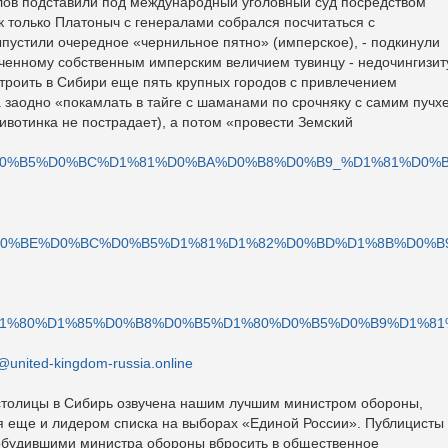
ралов подставили под международный уголовный суд посредством
к только Платоныч с генералами собрался посчитаться с
выпустили очередное «чернильное пятно» (имперское), - подкинули
ченному собственным имперским величием тувинцу - недочингизит
троить в Сибири еще пять крупных городов с привлечением
заодно «покамлать в тайге с шаманами по срочняку с самим пучх
животинка не пострадает), а потом «провести Земский
/%D0%97%D0%B5%D0%BC%D1%81%D0%BA%D0%B8%D0%B9_%D1%81%D
/%D0%9F%D0%BE%D0%BC%D0%B5%D1%81%D1%82%D0%BD%D1%8B%
i/%D0%90%D1%80%D1%85%D0%B8%D0%B5%D1%80%D0%B5%D0%B9%
@united-kingdom-russia.online
столицы в Сибирь озвучена нашим лучшим министром обороны,
я еще и лидером списка на выборах «Единой России». Публицисты
обудившими министра обороны вбросить в общественное