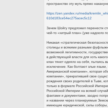
пространство эту муть прямо наканун
https://zen.yandex.ru/media/kremlin_whis
610d183ce54ec275acec5c12
Зачем Шойгу предложил перенести сто
чей-то «хитрый план» (уже надоело по
Никакая «стратегическая безопасность
столицы и всякими разными фуфлыжн
возможной легитимности, государстве
в действующей власти для хоть каког
клан тянет одеяло на себя, пытаясь в
исключение. Как болтают злые языки,
Американской компании», которая об
компании», прекратившей свое сущест
рождения своих родителей в Тыве, кот
только в формате Российской Империи
Российской Империи на всякий случай
фактами и документами, заодно попр
и названии через планируемые Земски
имеющие юридической, силы соборы, 