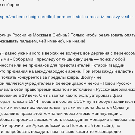
е выборов:
per/zachem-shoigu-predlojil-perenesti-stolicu-rossii-iz-moskvy-v-sibir-
лицу России из Москвы в Сибирь? Только чтобы реализовать опят
казывать пальцем, чей именно), не иначе!
» давно уже ни кого в верхах не волнует, все дергания с переносо
ыми «Соборами» преследуют лишь одну цель — поиск любой
нности или ее признаков для представителей «старой гвардии
о-то признания на международной арене. При этом каждый властны
ытолкать конкурентов за пределы ковра. Шойгу - не
 он является учредителем и бенефициаром некой «Новой Русско-
ъявила себя правопреемником той настоящей «Русско-американск
вование в 19 веке. Он пытается как-то эксплуатировать факт
орая только в 1944 г вошла в состав СССР, ну и пробует заявиться 
, но и неким наследователем чуть ли не трона Золотой Орды (и
), заявить права этой компании через хитрые манипуляции с
обовать прокачать возможность воссоздания монархии в любом ви
й и прочие там Архиерейский или Поместный (он-лайн), не
и попробовать посадить нам на шею какого-то «всенародно