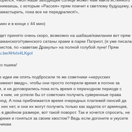
онимаешь, с которым «Рассея» прям помчит к светлому будущему, 
замастырить, пока все не передралися!»,
мин и в конце с 44 мин)
дет принято очень скоро, возможно на шабаше/камлании вот прям 
аманского/тувинского сатаны храме в парке Патриот, (я уже писала
нистов, по «заветам Дракулы» на полной голубой луне! Прям
tu.be/AHxIx4LKgoI
го пшика!
е идеи им опять подбросили те же советники «нерусских
«имеют ввиду», чтобы они просто потеряли время в погоне за
 и не договорились пока есть время о переходном периоде с
г к ним, не успели бы от советских получить суверенные права
риод. А пока приближается время очередных платежей пенсий да
них нет, и они их могут получить только как задаток от армянцев,
в двойном размере, вот такой поворот. Так и хочется спросить, не
время и гоняться за своим хвостом? Ведь если догоните и укусите
чикам.