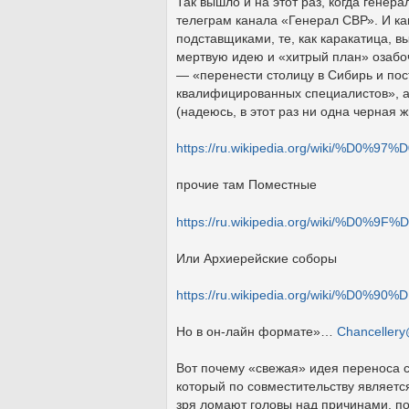
Так вышло и на этот раз, когда гене
телеграм канала «Генерал СВР». И ка
подставщиками, те, как каракатица, 
мертвую идею и «хитрый план» озабо
— «перенести столицу в Сибирь и пос
квалифицированных специалистов», а 
(надеюсь, в этот раз ни одна черная 
https://ru.wikipedia.org/wiki
прочие там Поместные
https://ru.wikipedia.org/wiki
Или Архиерейские соборы
https://ru.wikipedia.org/wik
Но в он-лайн формате»…
Chancellery
Вот почему «свежая» идея переноса 
который по совместительству являетс
зря ломают головы над причинами, п