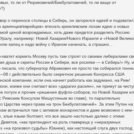
вых, то ли от Рюриковичей/Бикбулатовичей, то ли ваще от
у?)
овор о переносе столицы в Сибирь, он загорелся идеей и подхватил
ан армянцев/еврейцев» втюхать кремлевским лохам идею о новых
какой ценой возрождаемых, хоть даже придется разделить Россию
 Уралу, например: Новой Хазарии/Нового Израиля и «Новой Велико
илю капец и надо войну с Ираном начинать, а страшно...
 «хватит кормить Москву пусть там строят со своими либералами с
я душа и скрепы России в Сибири, все росияки — в Сибирь!» Ну, и
то писала, что губернатор Абрамович не просто так собирался тонне
007—08 г действительно было секретное решение Конгресса США
нской компании, если она начнет работать как задумано, на Рим/
 лохи, коими они считают всех «дарагих расиян», не примут за чист
ие потуги и прочие «решения фуфло-соборов, по Новой Хазарии и
 с Римским Консулом Мишустиным во главе), то параллельно
о Царства через права на трон Бекбулатовичей». За этим Путин на
хам встречался там с активом монархистов и даже возможно с кем-
 злые языки болтают, что все зашло настолько далеко с этими
Девятов, «как претендент на роль главжреца у «неразумных
ых «на произвол судьбы» Юанем), как настоящий слуга двух господ
оворился, «мол наше заходящее солнце может нам явить истинного