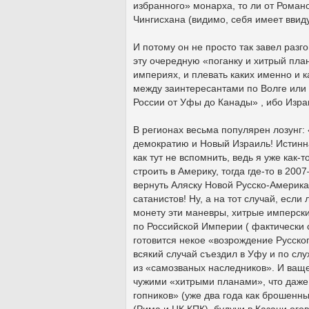
избранного» монарха, то ли от Романо
Чингисхана (видимо, себя имеет ввид
И потому он не просто так завел разг
эту очередную «поганку и хитрый пл
империях, и плевать каких именно и 
между заинтересантами по Волге или
России от Уфы до Канады» , ибо Изра
В регионах весьма популярен лозунг:
демократию и Новый Израиль! Истинна
как тут не вспомнить, ведь я уже как-
строить в Америку, тогда где-то в 2
вернуть Аляску Новой Русско-Америка
сатанистов! Ну, а на тот случай, если
монету эти маневры, хитрые имперск
по Российской Империи ( фактически
готовится некое «возрождение Русског
всякий случай съездил в Уфу и по слу
из «самозваных наследников». И ваще,
чужими «хитрыми планами», что даже 
гопников» (уже два года как брошенн
(Рима и ЦК КПК), будучи в Казани ог