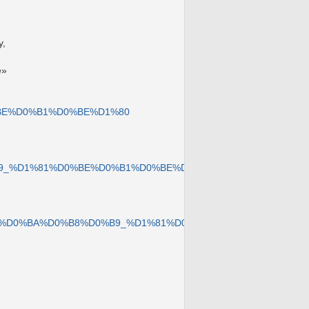
у,
е»
0%BE%D0%B1%D0%BE%D1%80
D0%B9_%D1%81%D0%BE%D0%B1%D0%BE%D1%80
D1%81%D0%BA%D0%B8%D0%B9_%D1%81%D0%BE%D0%B1%D0%BE%D