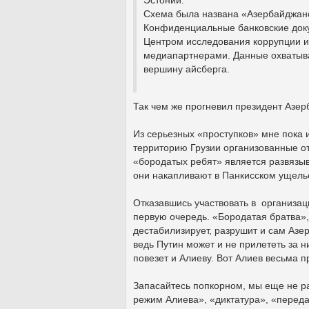
Схема была названа «Азербайджан
Конфиденциальные банковские докум
Центром исследования коррупции и 
медиапартнерами. Данные охватыва
вершину айсберга.
Так чем же прогневил президент Азе
Из серьезных «проступков» мне пока и
территорию Грузии организованные о
«бородатых ребят» является развязы
они накапливают в Панкисском ущель
Отказавшись участвовать в организаци
первую очередь. «Бородатая братва»,
дестабилизирует, разрушит и сам Азер
ведь Путин может и не прилететь за ни
повезет и Алиеву. Вот Алиев весьма 
Запасайтесь попкорном, мы еще не 
режим Алиева», «диктатура», «переда