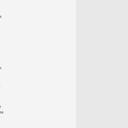
а
е
.
х
ма