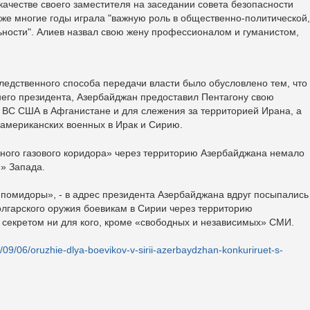
качестве своего заместителя на заседании совета безопасности
уже многие годы играла "важную роль в общественно-политической,
ьности". Алиев назвал свою жену профессионалом и гуманистом,
едственного способа передачи власти было обусловлено тем, что
его президента, Азербайджан предоставил Пентагону свою
 ВС США в Афганистане и для слежения за территорией Ирана, а
д американских военных в Ирак и Сирию.
жного газового коридора» через территорию Азербайджана немало
» Запада.
 помидоры», - в адрес президента Азербайджана вдруг посыпались
болгарского оружия боевикам в Сирии через территорию
 секретом ни для кого, кроме «свободных и независимых» СМИ.
/09/06/oruzhie-dlya-boevikov-v-sirii-azerbaydzhan-konkuriruet-s-