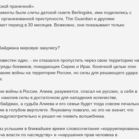
ской прачечной».
енты были слиты датской газете Berlingske, ими поделились с
организованной преступности, The Guardian и другими
ют период в 30 месяцев. Возможно, они показывают только
рбайджана мировую закулису?
звестен один, - он отказался пропустить через свою территорию н
тряды боевиков, покидающие Сирию и Ирак. Конечной целью этих
вание войны на территории России, но силы для решающего удара
е.
и войны в России, Алиев, разумеется, спасал не русских, а себя в
 накопив силы в достаточном для нападения количестве,
байджан, а судьба Алиева и его семьи будет тогда совсем печальн
м в голубом вертолете. Януковичу повезло, но это не значит, что
предусмотрительно и решил не гневить волшебника.
раз услышим в ближайшее время словосочетания «коррумпированн
ча власти по наследству» и «нарушения прав человека в