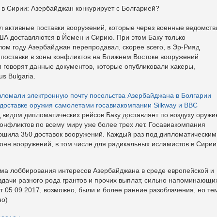
: Азербайджан конкурирует с Болгарией?
л активные поставки вооружений, которые через военные ведомств
ША доставляются в Йемен и Сирию. При этом Баку только
лом году Азербайджан перепродавал, скорее всего, в Эр-Рияд
л поставки в зоны конфликтов на Ближнем Востоке вооружений
м говорят данные документов, которые опубликовали хакеры,
 Bulgaria.
взломали электронную почту посольства Азербайджана в Болгарии
 доставке оружия самолетами госавиакомпании Silkway и ВВС
 видом дипломатических рейсов Баку доставляет по воздуху оружи
конфликтов по всему миру уже более трех лет. Госавиакомпания
вершила 350 доставок вооружений. Каждый раз под дипломатическим
онн вооружений, в том числе для радикальных исламистов в Сирии
ма лоббирования интересов Азербайджана в среде европейской и
дачи разного рода грантов и прочих выплат, сильно напоминающи
от 05.09.2017, возможно, были и более ранние разоблачения, но те
но)