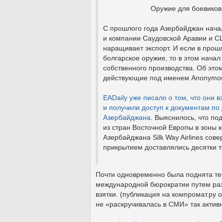
Оружие для боевиков в Сирии
С прошлого года Азербайджан нача
и компании Саудовской Аравии и С
наращивает экспорт. И если в прош
болгарское оружие, то в этом нача
собственного производства. Об это
действующие под именем Anonymous
EADaily
уже писало о том, что они 
и получили доступ к документам по
Азербайджана.
Выяснилось, что под
из стран Восточной Европы в зоны 
Азербайджана Silk Way Airlines со
прикрытием доставлялись десятки т
Почти одновременно была поднята те
международной бюрократии путем раз
взятки. (публикация на компромат.ру 
не «раскручивалась в СМИ» так актив