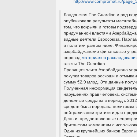
http://www.compromat.ru/page_
Лондонская The Guardian и ряд вед
опубликовали результаты масштабно
том, что вскрыли и готовы подтвер
придуманной властями Азербайджан
видные деятели Евросоюза, Парла
и политики рангом ниже. Финансиро
азербайджанские финансовые учре
перевод
материалов расследовани
газеты The Guardian.
Правящая элита Азербайджана упр
покупки товаров роскоши и отмыва
сумму €2,9 млрд. Эти данные получ
Полученная информация свидетельс
нарушениях прав человека, системн
денежные средства в период с 2012 
средств была передана политикам 
нейтрализации критики и для прод
Деньги, предоставленные непрозрач
британским компаниям с использов
Один из крупнейших банков Европы
Эстонии.