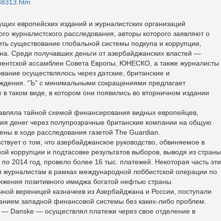
38313.htm
ущих европейских изданий и журналистских организаций
го журналистского расследования, авторы которого заявляют о
дить существование глобальной системы подкупа и коррупции,
а. Среди получавших деньги от азербайджанских властей —
ментской ассамблеи Совета Европы, ЮНЕСКО, а также журналисты
вание осуществлялось через датские, британские и
ждения. “Ъ” с минимальными сокращениями предлагает
я
в таком виде, в котором они появились во вторничном издании
авляла тайной схемой финансирования видных европейцев,
ния денег через полупрозрачные британские компании на общую
ены в ходе расследования газетой The Guardian.
твует о том, что азербайджанское руководство, обвиняемое в
ой коррупции и подтасовке результатов выборов, выводя из страны
по 2014 год, провело более 16 тыс. платежей. Некоторая часть эти
и журналистам в рамках международной лоббистской операции по
вижения позитивного имиджа богатой нефтью страны.
ной вереницей казначеев из Азербайджана и России, поступали
анием западной финансовой системы без каких-либо проблем.
 — Danske — осуществлял платежи через свое отделение в