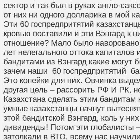
сектор и так был в руках англо-сакс
от них ни одного долларика в мой к
Эти 60 госпредпритятий казахстанц
кровью поставили и эти Вэнгард к н
отношение? Мало было наворовано 
лет нелегального оттока капиталов 
бандитами из Вэнгард какие могут 
зачем наши 60 госпредпритятий ба
Это копейки для них. Овчинка выдел
другая цель – рассорить РФ И РК, н
Казахстана сделать этим бандитам 
умные казахстанцы начнут вытеснят
этой бандитской Вэнгард, коль у ни
дивиденды! Потом эти глобалисты –
затолкали в ВТО, всему нас научили