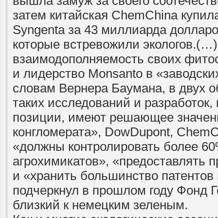
вышла замуж за своего соотечеств
затем китайская ChemChina купи
Syngenta за 43 миллиарда долларо
которые встревожили экологов.(…)
взаимодополняемость своих фито
и лидерство Monsanto в «заводски
словам Вернера Баумана, в двух 
таких исследований и разработок,
позиции, имеют решающее значен
конгломерата», DowDupont, ChemCh
«должны контролировать более 60
агрохимикатов», «предоставлять 
и «хранить большинство патентов 
подчеркнул в прошлом году Фонд Г
близкий к немецким зеленым.