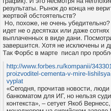
график). И это несмотря на неплох
результаты. Рынок до конца не верит
жертвой обстоятельств?
Но, похоже, не очень убедительно? 
идет не о десятках или даже сотнях
выплаченных в виде дани. Посмотр
завершится. Хотя не исключены и д
Так Форбс в марте писал про проб
http://www.forbes.ru/kompanii/34330
proizvoditel-cementa-v-mire-lishilsya
vyplat
«Сегодня, прочитав новости, люди
банкоматом для ИГ, но нельзя суди
контекста», – сетует Якоб Вернесс
менеджером на сирийском заводе La