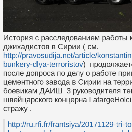
История с расследованием работы к
джихадистов в Сирии ( см.
http://pravosudija.net/article/konstant
bunkery-dlya-terroristov
) продолжаетс
после допроса по делу о работе пр
цементного завода в Сирии на терр
боевикам ДАИШ 3 руководителя те
швейцарского концерна LafargeHol
стражу .
http://ru.rfi.fr/frantsiya/20171129-tri