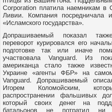
птицы из Вашингтона. Поддельны
Corporation платила наемникам в 
Ливии. Компания посредничала 
«Исламского государства».
Допрашиваемый показал такж
переворот курировался его началь
подготовке так или иначе по
участвовала Vanguard. Из пока
американца стало также извест
Украине «агенты ФБР» на сам
Vanguard. Допрашиваемый описа
Игорем Коломойским, кото
распространении фальшивых до
который своих денег на подд
батальонов не потратил н