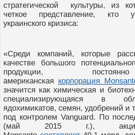
стратегической культуры, из ко
четкое представление, кто у
украинского кризиса:
«Среди компаний, которые расс
качестве большого потенциально
продукции, постоян
американская
корпорация Monsant
значится как химическая и биотех
специализирующаяся в обл
ядохимикатов, семян, удобрений и 
под контролем Vanguard. По пос
(май 2015 г.), акцио
Monsanto
составляет
49,1 млрд. дол