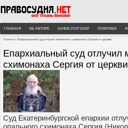
ГЛАВНАЯ
ОБ АВТОРЕ
ЗАЧЕМ ЭТОТ БЛОГ
ПОЛИТИКА
И
Главная
» Епархиальный суд отлучил мятежного схимонаха Сергия от церкви
Вы здесь
Епархиальный суд отлучил 
схимонаха Сергия от церкви
Суд Екатеринбургской епархии отлу
опального схимонаха Сергия (Никол