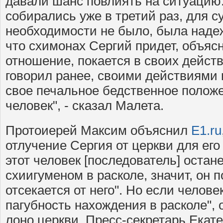
давали шанс повлиять на ситуацию
собирались уже в третий раз, для с
необходимости не было, была наде
что схимонах Сергий придет, объяс
отношение, покается в своих действи
говорил ранее, своими действиями 
свое печальное бедственное полож
человек", - сказал Малета.
Протоиерей Максим объяснил
E1.ru
отлучение Сергия от церкви для его
этот человек [последователь] оста
схиигуменом в расколе, значит, он 
отсекается от него". Но если челове
пагубность нахождения в расколе", 
лоно церкви. Пресс-секретарь Екат