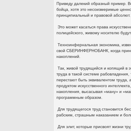
Приведу далекий образный пример. В
бойца, хотя это несоизмеримые ценно
принципиальный и правовой абсолют.
Это может касаться права искусствен
полицейского, живому носителю будут
Техноинфернальная экономика, извес
свой СБЕРИНФЕРНОБАНК, когда принци
накоплений.
Так, живой трудящийся и копящий в 
труда в такой системе рабовладения,
перестают быть эквивалентом труда, 
продуктом искусственного интеллекта
накопления, высасывая «ману» и «ма
программным образом.
Для трудящегося труд становится бе
рабским, страшным наказанием и бол
Для элит, которые присвоят жизни тр