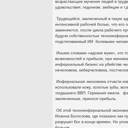
возрастающие мучения людей в труде 
удовольствия, гедонизм, амбиции и т.д
Трудящийся, заключенный в такую адс
интенсивной рабочей болью, что его 
заменяются, после цикла рабочего пр
будучи собственностью техноинфернал
подстегиваемый ИИ болевыми чипами,
Иными словами «адские муки», это то
возможностей и прибыли, при минима
инфернальный бизнес на убийстве че
нечеловека, киберчеловека, постчело
Инфернальная экономика отчасти изве
использовали кожу, золотые зубы, вол
тогдашнего ВВП. Германия имела фаб
заключенные, принося прибыль.
Об этой техноинфернальной экономик
Иоанна Богослова, где показано как 
разрушит Бог в конце времен. Но упо
больше.