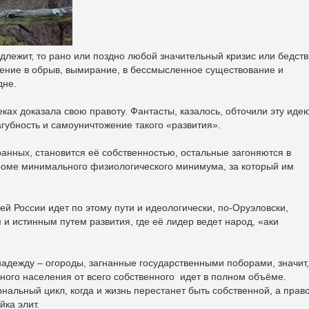
адлежит, то рано или поздно любой значительный кризис или бедст
падение в обрыв, вымирание, в бессмысленное существование и
 дне.
еках доказала свою правоту. Фантасты, казалось, обточили эту иде
агубность и самоуничтожение такого «развития».
нных, становится её собственностью, остальные загоняются в
кроме минимального физиологического минимума, за который им
й России идет по этому пути и идеологически, по-Оруэловски,
и истинным путем развития, где её лидер ведет народ, «аки
дежду – огороды, загнанные государственными поборами, значит,
нного населения от всего собственного идет в полном объёме.
льный цикл, когда и жизнь перестанет быть собственной, а прав
йка элит.