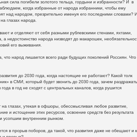
ая сила погибели золотого тельца, гордыни и избранности? И в
наблюдаем, когда избранные от народа избранники, чтобы ему
стоят над народом, презрительно именуя его последними словами? 
на глазах народа.
вают и отделяют от себя разными рублевскими стенами, яхтами,
, а недостоинство народа низводят до макарошек, необязательнос
овий его выживания.
а, что народ лишается всего ради будущих поколений Россиян. Что
азвития до 2030 года, когда настоящие не работают? Какой толк
ник» в СМИ, который будет звонить до 2030 года, зачем раздражат
года в год не сходят с центральных каналов, когда рушится
 на глазах, утекая в офшоры, обессмысливая любое развитие,
ние и истощение этих ресурсов, освоение средств без результата
 и усопшим внутренним рынком.
ся в прорыв поборов, да такой, что развития даже не обещают и к
ия и прорыв?