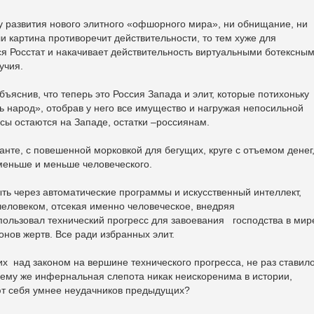
у развития нового элитного «офшорного мира», ни обнищание, ни
и картина противоречит действительности, то тем хуже для
ся Росстат и накачивает действительность виртуальными ботексны
учия.
ъяснив, что теперь это Россия Запада и элит, которые потихоньку
 народ», отобрав у него все имущество и нагружая непосильной
рсы остаются на Западе, остатки –россиянам.
нте, с повешенной морковкой для бегущих, круге с отъемом денег,
меньше и меньше человеческого.
ть через автоматические программы и искусственный интеллект,
еловеком, отсекая именно человеческое, внедряя
пользовал технический прогресс для завоевания господства в мир
онов жертв. Все ради избранных элит.
х над законом на вершине технического прогресса, не раз ставил
очему же инфернальная слепота никак неискоренима в истории,
ют себя умнее неудачников предыдущих?