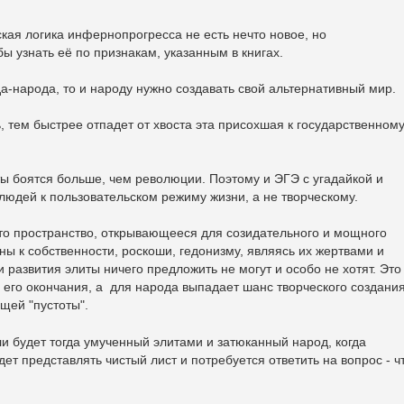
кая логика инфернопрогресса не есть нечто новое, но
ы узнать её по признакам, указанным в книгах.
а-народа, то и народу нужно создавать свой альтернативный мир.
, тем быстрее отпадет от хвоста эта присохшая к государственном
ы боятся больше, чем революции. Поэтому и ЭГЭ с угадайкой и
юдей к пользовательском режиму жизни, а не творческому.
 это пространство, открывающееся для созидательного и мощного
ны к собственности, роскоши, гедонизму, являясь их жертвами и
и развития элиты ничего предложить не могут и особо не хотят. Это
до его окончания, а для народа выпадает шанс творческого создани
щей "пустоты".
ли будет тогда умученный элитами и затюканный народ, когда
дет представлять чистый лист и потребуется ответить на вопрос - ч