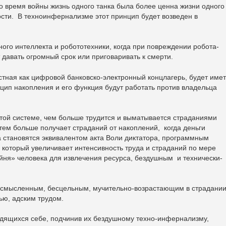
о время войны жизнь одного танка была более ценна жизни одного
сти. В техноинфернализме этот принцип будет возведен в
ного интеллекта и робототехники, когда при повреждении робота-
 давать огромный срок или приговаривать к смерти.
тная как цифровой банковско-электронный концлагерь, будет имет
п накопления и его функция будут работать против владельца
этой системе, чем больше трудится и выматывается страданиями
 тем больше получает страданий от накоплений, когда деньги
а становятся эквивалентом акта Воли диктатора, программным
, который увеличивает интенсивность труда и страданий по мере
йня» человека для извлечения ресурса, бездушным и технически-
ссмысленным, бесцельным, мучительно-возрастающим в страдании
ью, адским трудом.
удящихся себе, подчинив их бездушному техно-инфернализму,