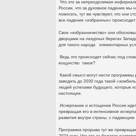
Что это за непреодолимая инфернальн
России, что за духовное падение мы 
помогать, тут же чувствуют, что они 
все падение «избранных» происходит 
Свое «избранничество» они обосновы
дворцами на лазурных берегах Запада
для такого народа элементарных усл
Ведь это происходит сейчас под слов
кощунство такое?
Какой смысл могут нести программы р
заводить до 2030 года такой «зомбиль
людей успехами будущего, которые из 
настоящее.
Исчерпание и истощение России идет
превращая его в интенсивное исчерпа
развития внутри страны, с падающим
Программа прорыва тут же превращает
2024 году. Что это за безумие развит