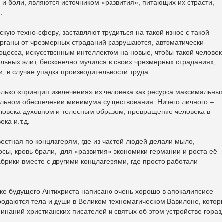
и боли, являются источником «развития», питающих их страсти,
.
кую техно-сферу, заставляют трудиться на такой износ с такой
органы от чрезмерных страданий разрушаются, автоматически
оцесса, искусственным интеллектом на новые, чтобы такой человек
ьных элит, бесконечно мучился в своих чрезмерных страданиях,
 в случае упадка производительности труда.
лько «принцип извлечения» из человека как ресурса максимальны
льном обеспечении минимума существования. Ничего личного –
ловека духовном и телесным образом, превращение человека в
века и.т.д.
стная по концлагерям, где из частей людей делали мыло,
осы, кровь брали, для «развития» экономики германии и роста её
рики вместе с другими концлагерями, где просто работали
е будущего Антихриста написано очень хорошо в апокалипсисе
продаются тела и души в Великом техномагическом Вавилоне, кото
минаний христианских писателей и святых об этом устройстве гораз