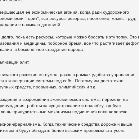
вершающая её экономическая агония, когда ради судорожного
ономически "горит", все ресурсы резервы, население, жизнь, труд,
еградации я называю дагонией.
олго, пока есть ресурсы, которые можно бросать в эту топку. Это 
зования и медицины, поборное бремя, все что растягивает дефол
вание в бесконечное страдание народа.
ализации элит.
 никакого развития не нужно, разве в рамках удобства управления
ся к консервации системы под себя. Поэтому им достаточно
упных средств, прорывных, олимпийских и т.д.
ждения и возрождения экономической системы, переходя на
ринуждения, работы за существование и похлебку, требует
е лишь принудительные механизмы подчинения воли человека.
техноинфернализма. Когда технические средства дороже и выше
ритетом и будут обладать более высоким правовым статусом.