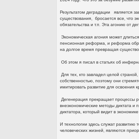
Результатом деградации является за
существования, бросается все, что эк
обязательства и т.п. Эта агонию от д
Экономическая агония может длиться д
пенсионная реформа, и реформа обра
на долгое время превращая существо
Об этом я писал в статьях об инферн
Для тех, кто завладел целой страной,
собственностью, поэтому они стремят
имитировать развитие для освоения кр
Дегенерация прекращает процессы ро
внеэкономические методы диктата и п
диктатора, который видит в экономик
И технологии здесь служат развитию 
человеческих жизней, являются прио