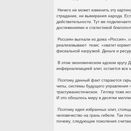
Ничего не может изменить эту картин
страдание, ни вымирания народа. Есл
действительности. Тут же подключает
достижениями и статистикой благопол
Россиян выгнали из дома «Россия», об
реализовывают тезис «хватит кормить
фискальной нагрузкой. Деньги и ресу
В этом экономическом адском кругу Да
инфернализацией элит, остается все 
Поэтому данный факт стараются скры
чипы, системы будущего управления ч
трасгуманистическое. Гитлер тоже ис
И это обошлось миру в десятки милли
Поэтому идея избранных элит, стоящи
человечество на грань гибели. Так п
почему, следующие поколения счита