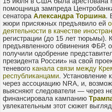
15 июля в США была арестована 
помощница зампреда Центробанка
сенатора
Александра Торшина
.
жюри присяжных предъявило ей
о
деятельности в качестве иностран
регистрации (до 15 лет тюрьмы). 
предъявленного обвинения ФБР, 
получили одобрение представите
президента России» на свой прое
теневого
канала связи между Кре
республиканцами
. Установление 
через ассоциацию NRA, и, возмож
выясняют следователи — через н
финансировала кампанию
Трамп
увлекательным этот сюжет выглядит