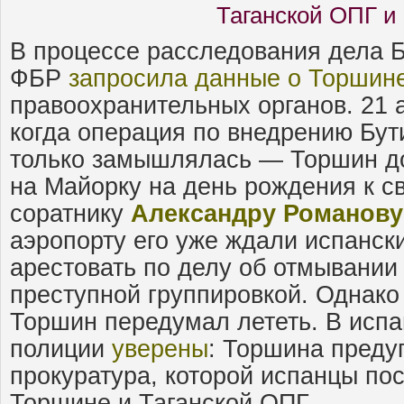
Таганской ОПГ и
В процессе расследования дела 
ФБР
запросила данные о Торшин
правоохранительных органов. 21 
когда операция по внедрению Бу
только замышлялась — Торшин д
на Майорку на день рождения к с
соратнику
Александру Романову
аэропорту его уже ждали испанск
арестовать по делу об отмывании
преступной группировкой. Однако
Торшин передумал лететь. В испа
полиции
уверены
: Торшина преду
прокуратура, которой испанцы по
Торшине и Таганской ОПГ.