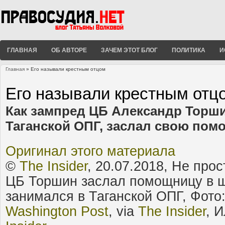
ГЛАВНАЯ
ОБ АВТОРЕ
ЗАЧЕМ ЭТОТ БЛОГ
ПОЛИТИКА
И
Главная
» Его называли крестным отцом
Вы здесь
Его называли крестным отц
Как зампред ЦБ Александр Торши
Таганской ОПГ, заслал свою пом
Оригинал этого материала
©
The Insider
, 20.07.2018, Не про
ЦБ Торшин заслал помощницу в ш
занимался в Таганской ОПГ, Фото
Washington Post
, via
The Insider
, 