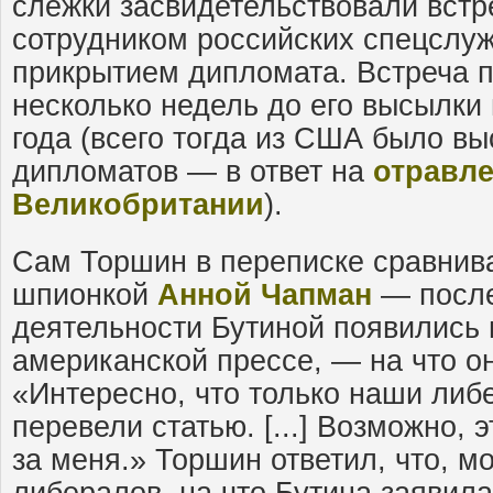
слежки засвидетельствовали встр
сотрудником российских спецслу
прикрытием дипломата. Встреча 
несколько недель до его высылки
года (всего тогда из США было в
дипломатов — в ответ на
отравле
Великобритании
).
Сам Торшин в переписке сравнив
шпионкой
Анной Чапман
— после
деятельности Бутиной появились 
американской прессе, — на что он
«Интересно, что только наши ли
перевели статью. [...] Возможно, 
за меня.» Торшин ответил, что, мо
либералов, на что Бутина заявила