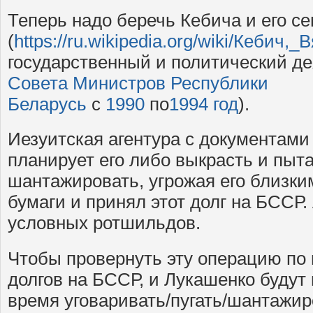
Теперь надо беречь Кебича и его с
(
https://ru.wikipedia.org/wiki/Кебич
государственный и политический д
Совета Министров Республики
Беларусь
с
1990
по
1994 год
).
Иезуитская агентура с документам
планирует его либо выкрасть и пыта
шантажировать, угрожая его близки
бумаги и принял этот долг на БССР.
условных ротшильдов.
Чтобы провернуть эту операцию по
долгов на БССР, и Лукашенко будут
время уговаривать/пугать/шантажир