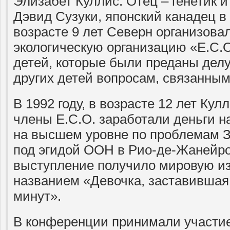
Элизабет Куллис. Отец – генетик и
Дэвид Сузуки, японский канадец в
возрасте 9 лет Северн организова
экологическую организацию «E.C.
детей, которые были преданы делу
других детей вопросам, связанным
В 1992 году, в возрасте 12 лет Кул
члены E.C.O. заработали деньги н
на высшем уровне по проблемам З
под эгидой ООН в Рио-де-Жанейр
выступление получило мировую из
названием «Девочка, заставившая
минут».
В конференции принимали участие