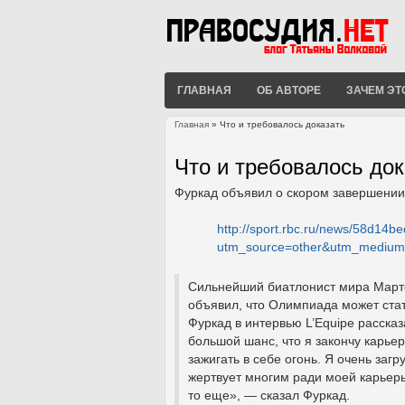
ГЛАВНАЯ
ОБ АВТОРЕ
ЗАЧЕМ ЭТ
Главная
» Что и требовалось доказать
Вы здесь
Что и требовалось док
Фуркад объявил о скором завершении
http://sport.rbc.ru/news/58d14
utm_source=other&utm_medium
Сильнейший биатлонист мира Марте
объявил, что Олимпиада может ста
Фуркад в интервью L’Equipe рассказ
большой шанс, что я закончу карье
зажигать в себе огонь. Я очень загр
жертвует многим ради моей карьеры
то еще», — сказал Фуркад.