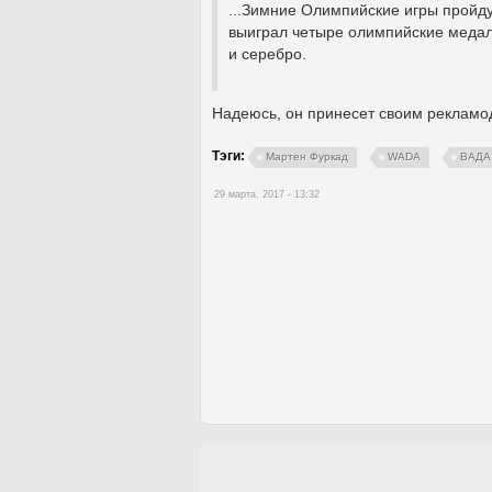
...Зимние Олимпийские игры пройду
выиграл четыре олимпийские медали
и серебро.
Надеюсь, он принесет своим рекламо
Тэги:
Мартен Фуркад
WADA
ВАДА
29 марта, 2017 - 13:32