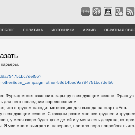
ОТ БЛОГ
ПОЛИТИКА
ИСТОЧНИКИ
АРХИВ
ОБРАТНАЯ СВЯ
азать
 карьеры.
bed9a794751bc7def56?
=other&utm_campaign=other-58d14bed9a794751bc7def56
н Фуркад может закончить карьеру в следующем сезоне. Француз
ть для него последним соревнованием
ал, что с трудом находит мотивацию для выхода на старт. «Есть
ру в следующем сезоне. С каждым разом мне все труднее и трудне
ужен, у меня скоро будет двое детей и у меня есть девушка, котора
. Я уже много выиграл и, наверное, настала пора попробовать что